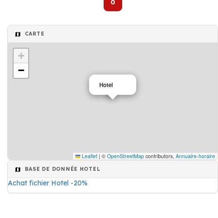
0
CARTE
+
−
Hotel
Leaflet
|
©
OpenStreetMap
contributors,
Annuaire-horaire
BASE DE DONNÉE HOTEL
Achat fichier Hotel -20%