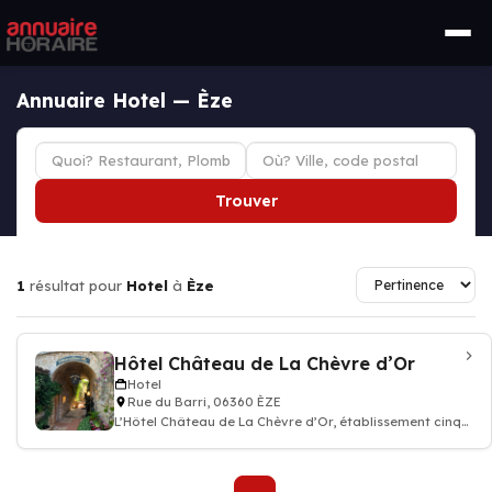
Annuaire Hotel — Èze
Trouver
1
résultat pour
Hotel
à
Èze
Hôtel Château de La Chèvre d’Or
Hotel
Rue du Barri, 06360 ÈZE
L’Hôtel Château de La Chèvre d’Or, établissement cinq
étoiles, surplombe majestue