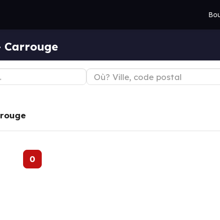
Bou
— Carrouge
rouge
0