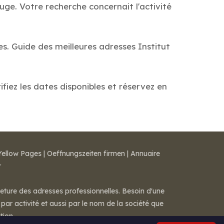
uge. Votre recherche concernait l'activité
es. Guide des meilleures adresses Institut
fiez les dates disponibles et réservez en
Yellow Pages
|
Oeffnungszeiten firmen
|
Annuaire
r
meture des adresses professionnelles. Besoin d'une
par activité et aussi par le nom de la société que
tion.