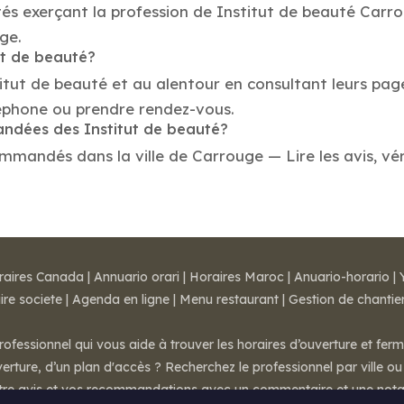
és exerçant la profession de Institut de beauté Carro
ge.
ut de beauté?
titut de beauté et au alentour en consultant leurs pag
éphone ou prendre rendez-vous.
andées des Institut de beauté?
mmandés dans la ville de Carrouge — Lire les avis, véri
raires Canada
|
Annuario orari
|
Horaires Maroc
|
Anuario-horario
|
ire societe
|
Agenda en ligne
|
Menu restaurant
|
Gestion de chantie
rofessionnel qui vous aide à trouver les horaires d’ouverture et fer
rture, d’un plan d'accès ? Recherchez le professionnel par ville ou 
otre avis et vos recommandations avec un commentaire et une nota