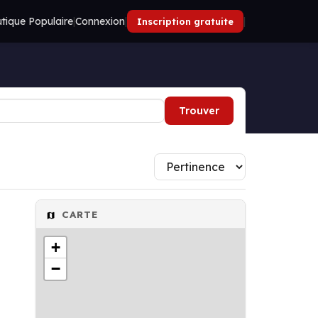
tique Populaire
|
Connexion
|
|
Inscription gratuite
Trouver
CARTE
+
−