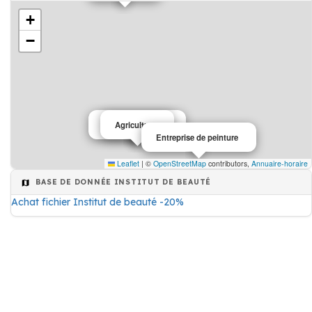
+
−
Institut de beauté
Agriculture
Entreprise de peinture
Leaflet
|
©
OpenStreetMap
contributors,
Annuaire-horaire
BASE DE DONNÉE INSTITUT DE BEAUTÉ
Achat fichier Institut de beauté -20%