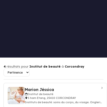
4
résultats pour
Institut de beauté
à
Corcondray
Marion Jéssica
Institut de beauté
5 ham Etang, 25410 CORCONDRAY
Instituts de beauté: soins du corps, du visage. Onglerie:
Manucure et pédicure, épilati