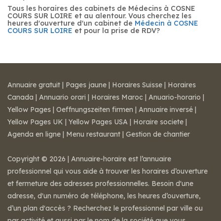
Tous les horaires des cabinets de Médecins à COSNE
COURS SUR LOIRE et au alentour. Vous cherchez les
heures d'ouverture d'un cabinet de
Médecin à COSNE
COURS SUR LOIRE
et pour la prise de RDV?
Annuaire gratuit
|
Pages jaune
|
Horaires Suisse
|
Horaires
Canada
|
Annuario orari
|
Horaires Maroc
|
Anuario-horario
|
Yellow Pages
|
Oeffnungszeiten firmen
|
Annuaire inversé
|
Yellow Pages UK
|
Yellow Pages USA
|
Horaire societe
|
Agenda en ligne
|
Menu restaurant
|
Gestion de chantier
Copyright © 2026 | Annuaire-horaire est l’annuaire
professionnel qui vous aide à trouver les horaires d’ouverture
et fermeture des adresses professionnelles. Besoin d'une
adresse, d'un numéro de téléphone, les heures d’ouverture,
d’un plan d'accès ? Recherchez le professionnel par ville ou
par activité et aussi par le nom de la société que vous