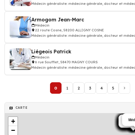
Médecin généraliste: médecine générale, docteur et médec
Armogom Jean-Marc
Médecin
22 route Cosne, 58200 ALLIGNY COSNE
Médecin généraliste: médecine générale, docteur et médec
Liégeois Patrick
Médecin
6 rue Soufflet, 58470 MAGNY COURS
Médecin généraliste: médecine générale, docteur et médec
0
1
2
3
4
5
CARTE
Méd
+
Médec
Médec
Médec
Médec
Médec
Médec
Médec
Médec
Médec
Médec
Médec
Médec
Médec
Médec
Médec
Médec
Médec
−