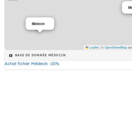
Mé
Médecin
Leaflet
|
©
OpenStreetMap
con
BASE DE DONNÉE MÉDECIN
Achat fichier Médecin -20%