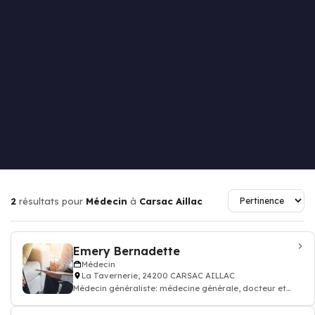
2
résultats pour
Médecin
à
Carsac Aillac
Emery Bernadette
Médecin
La Tavernerie, 24200 CARSAC AILLAC
Médecin généraliste: médecine générale, docteur et
médecin traitant