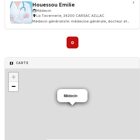
Houessou Emilie
Médecin
La Tavernerie, 24200 CARSAC AILLAC
Médecin généraliste: médecine générale, docteur et
médecin traitant
0
CARTE
+
−
Médecin
Médecin