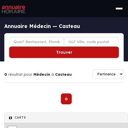
Annuaire Médecin — Casteau
Trouver
0
résultat pour
Médecin
à
Casteau
0
CARTE