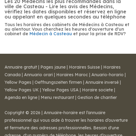
Les 20 Médecins les plus recommandés dans la
ville de Casteau - Lire les avis des Médecins,
vérifiez les dates disponibles et réservez en ligne
ou appelant en quelques secondes au téléphone
Tous les horaires des cabinets de Médecins à Casteau et
au alentour. Vous cherchez les heures d'ouverture d'un
cabinet de
Médecin à Casteau
et pour la prise de RDV?
Annuaire gratuit
|
Pages jaune
|
Horaires Suisse
|
Horaires
Canada
|
Annuario orari
|
Horaires Maroc
|
Anuario-horario
|
Yellow Pages
|
Oeffnungszeiten firmen
|
Annuaire inversé
|
Yellow Pages UK
|
Yellow Pages USA
|
Horaire societe
|
Agenda en ligne
|
Menu restaurant
|
Gestion de chantier
Copyright © 2026 | Annuaire-horaire est l’annuaire
professionnel qui vous aide à trouver les horaires d’ouverture
et fermeture des adresses professionnelles. Besoin d'une
adresse, d'un numéro de téléphone, les heures d’ouverture,