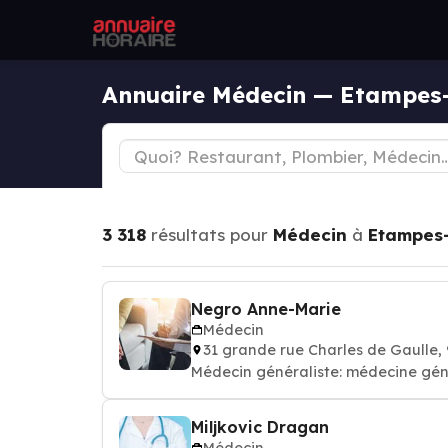
Annuaire Médecin — Etampes
3 318
résultats pour
Médecin
à
Etampes
Negro Anne-Marie
Médecin
31 grande rue Charles de Gaull
Médecin généraliste: médecine gén
Miljkovic Dragan
Médecin