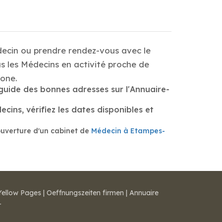
decin ou prendre rendez-vous avec le
s les Médecins en activité proche de
one.
guide des bonnes adresses sur l'Annuaire-
ins, vérifiez les dates disponibles et
ouverture d'un cabinet de
Médecin à Etampes-
Yellow Pages
|
Oeffnungszeiten firmen
|
Annuaire
r