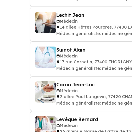
Lechit Jean
Médecin
14 allee Hêtres Pourpres, 77400
Médecin généraliste: médecine gén
Suinot Alain
Médecin
17 rue Carnetin, 77400 THORIGN
Médecin généraliste: médecine gén
Caron Jean-Luc
Médecin
2 allee Paul Langevin, 77420 C
Médecin généraliste: médecine gén
Levêque Bernard
Médecin
26 avenue Marue de Lattre de T