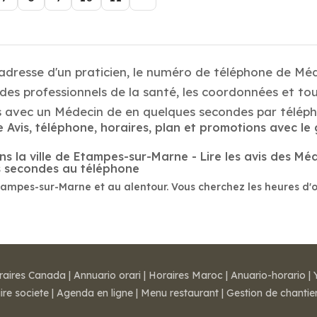
 adresse d'un praticien, le numéro de téléphone de Mé
es professionnels de la santé, les coordonnées et tou
 avec un Médecin de en quelques secondes par téléph
Avis, téléphone, horaires, plan et promotions avec le 
la ville de Etampes-sur-Marne - Lire les avis des Médec
s secondes au téléphone
tampes-sur-Marne et au alentour. Vous cherchez les heures d'
raires Canada
|
Annuario orari
|
Horaires Maroc
|
Anuario-horario
|
ire societe
|
Agenda en ligne
|
Menu restaurant
|
Gestion de chantie