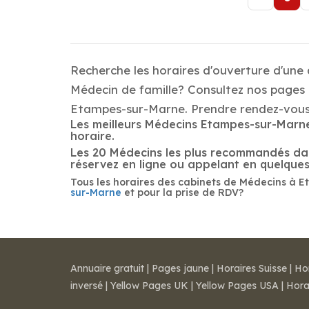
Recherche les horaires d'ouverture d'une
Médecin de famille? Consultez nos pages d
Etampes-sur-Marne. Prendre rendez-vous
Les meilleurs Médecins Etampes-sur-Marne 
horaire.
Les 20 Médecins les plus recommandés dans 
réservez en ligne ou appelant en quelque
Tous les horaires des cabinets de Médecins à E
sur-Marne
et pour la prise de RDV?
Annuaire gratuit
|
Pages jaune
|
Horaires Suisse
|
Ho
inversé
|
Yellow Pages UK
|
Yellow Pages USA
|
Hora