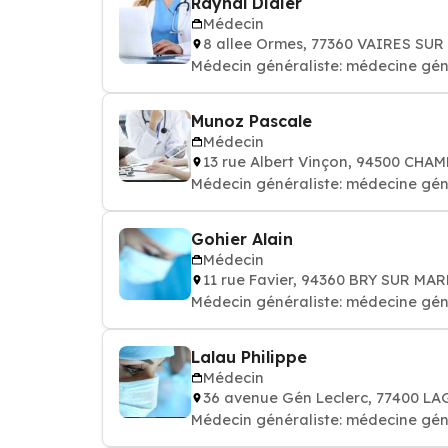
Raynal Didier
Médecin
8 allee Ormes, 77360 VAIRES SU
Médecin généraliste: médecine gén
Munoz Pascale
Médecin
13 rue Albert Vinçon, 94500 CH
Médecin généraliste: médecine gén
Gohier Alain
Médecin
11 rue Favier, 94360 BRY SUR MA
Médecin généraliste: médecine gén
Lalau Philippe
Médecin
36 avenue Gén Leclerc, 77400 L
Médecin généraliste: médecine gén