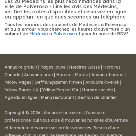
Les 20 Médecins les plus recommandés dans la
ville de Polveroso - Lire les avis des Médecins,
vérifiez les dates disponibles et réservez en ligne
ou appelant en quelques secondes au téléphone
Tous les horaires des cabinets de Médecins à Polveroso
et au alentour. Vous cherchez les heures d'ouverture d'un
cabinet de
Médecin à Polveroso
et pour la prise de RDV?
Annuaire gratuit
|
Pages jaune
|
Horaires Suisse
|
Horaires
Canada
|
Annuario orari
|
Horaires Maroc
|
Anuario-horario
|
Yellow Pages
|
Oeffnungszeiten firmen
|
Annuaire inversé
|
Yellow Pages UK
|
Yellow Pages USA
|
Horaire societe
|
Agenda en ligne
|
Menu restaurant
|
Gestion de chantier
Copyright © 2026 | Annuaire-horaire est l’annuaire
professionnel qui vous aide à trouver les horaires d’ouverture
et fermeture des adresses professionnelles. Besoin d'une
adresse, d'un numéro de téléphone, les heures d’ouverture,