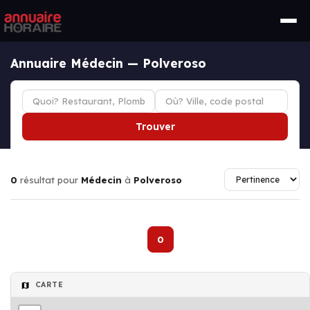
Annuaire Médecin — Polveroso
Trouver
0
résultat pour
Médecin
à
Polveroso
0
CARTE