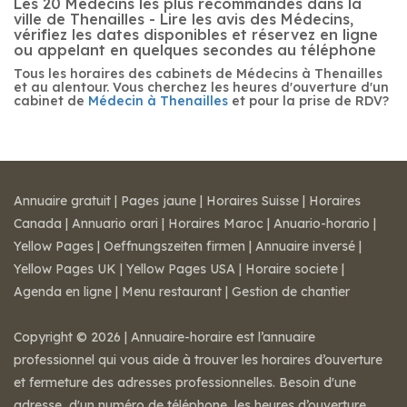
Les 20 Médecins les plus recommandés dans la
ville de Thenailles - Lire les avis des Médecins,
vérifiez les dates disponibles et réservez en ligne
ou appelant en quelques secondes au téléphone
Tous les horaires des cabinets de Médecins à Thenailles
et au alentour. Vous cherchez les heures d'ouverture d'un
cabinet de
Médecin à Thenailles
et pour la prise de RDV?
Annuaire gratuit
|
Pages jaune
|
Horaires Suisse
|
Horaires
Canada
|
Annuario orari
|
Horaires Maroc
|
Anuario-horario
|
Yellow Pages
|
Oeffnungszeiten firmen
|
Annuaire inversé
|
Yellow Pages UK
|
Yellow Pages USA
|
Horaire societe
|
Agenda en ligne
|
Menu restaurant
|
Gestion de chantier
Copyright © 2026 | Annuaire-horaire est l’annuaire
professionnel qui vous aide à trouver les horaires d’ouverture
et fermeture des adresses professionnelles. Besoin d'une
adresse, d'un numéro de téléphone, les heures d’ouverture,