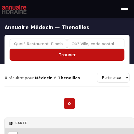
Annuaire Médecin — Thenailles
Trouver
0
résultat pour
Médecin
à
Thenailles
0
CARTE