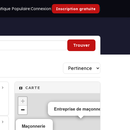
tique Populaire
|
Connexion
|
|
Inscription gratuite
Trouver
CARTE
+
Entreprise de maçonnerie
−
Maçonnerie