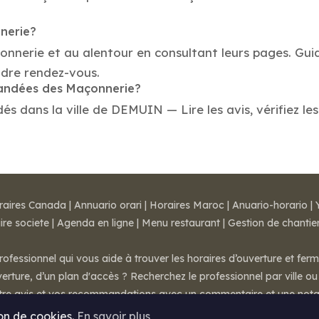
nnerie?
çonnerie et au alentour en consultant leurs pages. Gu
dre rendez-vous.
mandées des Maçonnerie?
 dans la ville de DEMUIN — Lire les avis, vérifiez les
raires Canada
|
Annuario orari
|
Horaires Maroc
|
Anuario-horario
|
ire societe
|
Agenda en ligne
|
Menu restaurant
|
Gestion de chantie
rofessionnel qui vous aide à trouver les horaires d’ouverture et fer
rture, d’un plan d'accès ? Recherchez le professionnel par ville ou 
otre avis et vos recommandations avec un commentaire et une nota
ion de cookies.
En savoir plus