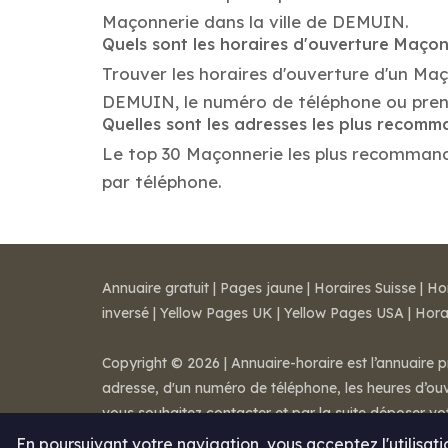
Maçonnerie dans la ville de DEMUIN.
Quels sont les horaires d'ouverture Maço
Trouver les horaires d'ouverture d'un Ma
DEMUIN, le numéro de téléphone ou pren
Quelles sont les adresses les plus recom
Le top 30 Maçonnerie les plus recommandés
par téléphone.
Annuaire gratuit
|
Pages jaune
|
Horaires Suisse
|
Ho
inversé
|
Yellow Pages UK
|
Yellow Pages USA
|
Hora
Copyright © 2026 | Annuaire-horaire est l’annuaire p
adresse, d'un numéro de téléphone, les heures d’ouve
vous souhaitez contacter et par la suite déposer v
Mentions légales
-
Conditions de ventes
-
Contact
En poursuivant votre navigation, vous acceptez l'utilisat