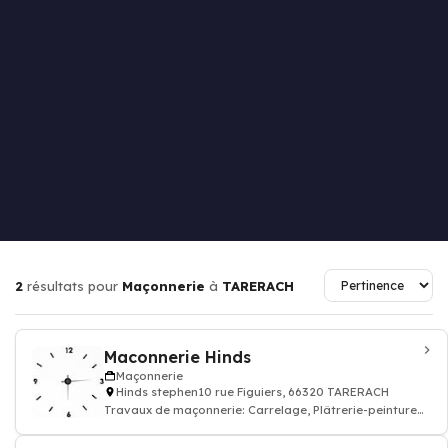
2
résultats pour
Maçonnerie
à
TARERACH
Maconnerie Hinds
Maçonnerie
Hinds stephen10 rue Figuiers, 66320 TARERACH
Travaux de maçonnerie: Carrelage, Plâtrerie-peinture
carrelage construction mur porteur,