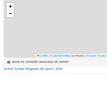
+
−
Leaflet
|
©
OpenStreetMap
contributors,
Annuaire-horaire
BASE DE DONNÉE MAGASIN DE SPORT
Achat fichier Magasin de sport -20%