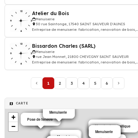
Atelier du Bois
Menuiserie
30 rue Saintonge, 17540 SAINT SAUVEUR D'AUNIS
Entreprise de menuiserie: fabrication, renovation de bois,
meuble
Bissardon Charles (SARL)
Menuiserie
rue Jean Monnet, 21800 CHEVIGNY SAINT SAUVEUR
Entreprise de menuiserie: fabrication, renovation de bois,
meuble
1
2
3
4
5
6
CARTE
Menuiserie
Menuiserie
+
Pose de fenêtre
menuisier
−
Menuiserie métallique
Menuiserie
Menuiserie
Menuiserie
Menuiserie
Menuiserie
Menuiserie
Menuisier