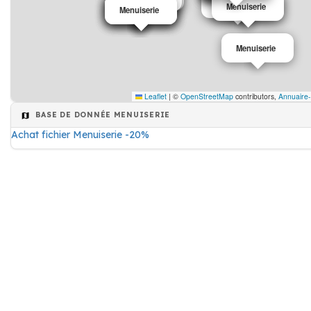
Menuiserie
Menuiserie
Menuiserie
Menuiserie
Menuiserie
Menuiserie
Menuiserie
Menuiserie
Leaflet
|
©
OpenStreetMap
contributors,
Annuaire-
BASE DE DONNÉE MENUISERIE
Achat fichier Menuiserie -20%