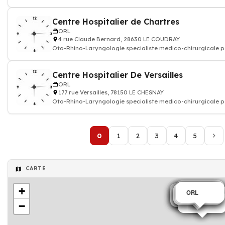
l'oreille, du
Centre Hospitalier de Chartres
ORL
4 rue Claude Bernard, 28630 LE COUDRAY
Oto-Rhino-Laryngologie specialiste medico-chirurgicale p
l'oreille, du
Centre Hospitalier De Versailles
ORL
177 rue Versailles, 78150 LE CHESNAY
Oto-Rhino-Laryngologie specialiste medico-chirurgicale p
l'oreille, du
0
1
2
3
4
5
CARTE
+
ORL
ORL
ORL
ORL
ORL
ORL
ORL
ORL
ORL
ORL
ORL
ORL
ORL
ORL
ORL
−