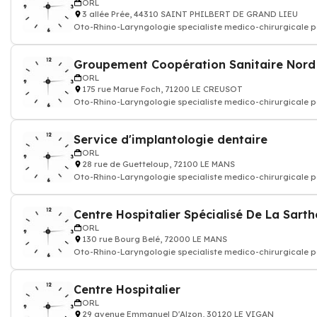
ORL
3 allée Prée, 44310 SAINT PHILBERT DE GRAND LIEU
Oto-Rhino-Laryngologie specialiste medico-chirurgicale p
l'oreille, du
Groupement Coopération Sanitaire Nord
ORL
175 rue Marue Foch, 71200 LE CREUSOT
Oto-Rhino-Laryngologie specialiste medico-chirurgicale p
l'oreille, du
Service d'implantologie dentaire
ORL
28 rue de Guetteloup, 72100 LE MANS
Oto-Rhino-Laryngologie specialiste medico-chirurgicale p
l'oreille, du
Centre Hospitalier Spécialisé De La Sarth
ORL
130 rue Bourg Belé, 72000 LE MANS
Oto-Rhino-Laryngologie specialiste medico-chirurgicale p
l'oreille, du
Centre Hospitalier
ORL
29 avenue Emmanuel D'Alzon, 30120 LE VIGAN