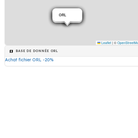
ORL
ORL
ORL
ORL
ORL
Leaflet
|
©
OpenStreetM
BASE DE DONNÉE ORL
Achat fichier ORL -20%