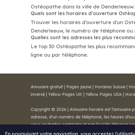
Ostéopathe dans la ville de Denderleeuw.
Quels sont les horaires d'ouverture Osté
Trouver les horaires d'ouverture d'un Os
Denderleeuw, le numéro de téléphone ou 
Quelles sont les adresses les plus reco
Le top 30 Ostéopathe les plus recommandés
ligne ou par téléphone.
Annuaire gratuit
|
Pages jaune
|
Horaires Suisse
|
Ho
inversé
|
Yellow Pages UK
|
Yellow Pages USA
|
Hora
Copyright © 2026 | Annuaire-horaire est l’annuaire p
adresse, d'un numéro de téléphone, les heures d’ouve
vous souhaitez contacter et par la suite déposer v
Mentions légales
-
Conditions de ventes
-
Contact
En poursuivant votre navigation, vous acceptez l'utilisat