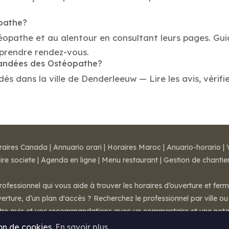
opathe?
téopathe et au alentour en consultant leurs pages. Gu
prendre rendez-vous.
mmandées des Ostéopathe?
 dans la ville de Denderleeuw — Lire les avis, vérifie
raires Canada
|
Annuario orari
|
Horaires Maroc
|
Anuario-horario
|
ire societe
|
Agenda en ligne
|
Menu restaurant
|
Gestion de chantie
rofessionnel qui vous aide à trouver les horaires d’ouverture et fer
rture, d’un plan d'accès ? Recherchez le professionnel par ville ou 
otre avis et vos recommandations avec un commentaire et une nota
ion de cookies.
En savoir plus