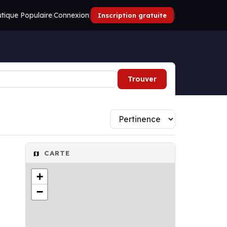
tique Populaire
|
Connexion
|
|
Inscription gratuite
Trouver
CARTE
+
−