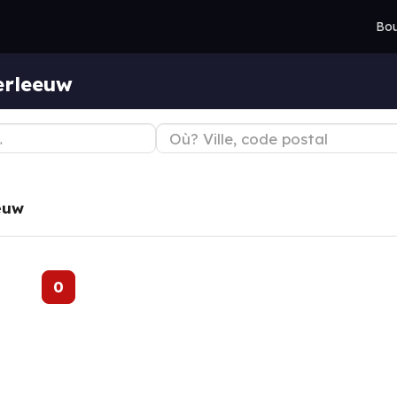
Bou
erleeuw
euw
0