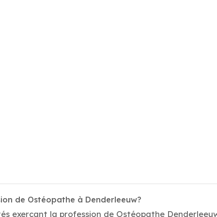
ssion de Ostéopathe à Denderleeuw?
tés exerçant la profession de Ostéopathe Denderleeuw.