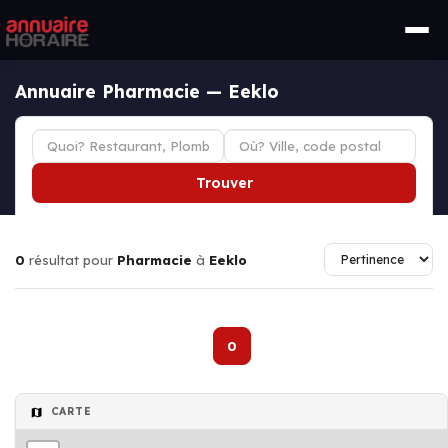
Annuaire Pharmacie — Eeklo
Trouver
0
résultat pour
Pharmacie
à
Eeklo
0
CARTE