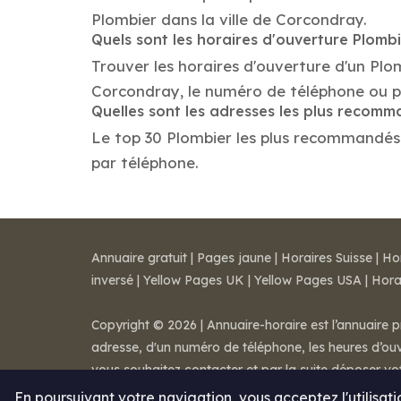
Plombier dans la ville de Corcondray.
Quels sont les horaires d'ouverture Plomb
Trouver les horaires d'ouverture d'un Plo
Corcondray, le numéro de téléphone ou p
Quelles sont les adresses les plus recom
Le top 30 Plombier les plus recommandés da
par téléphone.
Annuaire gratuit
|
Pages jaune
|
Horaires Suisse
|
Ho
inversé
|
Yellow Pages UK
|
Yellow Pages USA
|
Hora
Copyright © 2026 | Annuaire-horaire est l’annuaire p
adresse, d'un numéro de téléphone, les heures d’ouve
vous souhaitez contacter et par la suite déposer v
Mentions légales
-
Conditions de ventes
-
Contact
En poursuivant votre navigation, vous acceptez l'utilisat