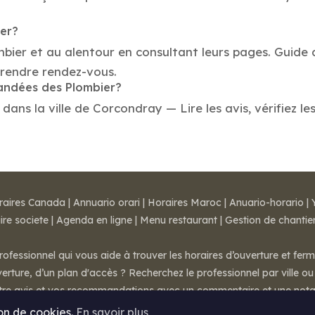
ier?
mbier et au alentour en consultant leurs pages. Guide 
rendre rendez-vous.
mandées des Plombier?
ns la ville de Corcondray — Lire les avis, vérifiez les
raires Canada
|
Annuario orari
|
Horaires Maroc
|
Anuario-horario
|
ire societe
|
Agenda en ligne
|
Menu restaurant
|
Gestion de chantie
rofessionnel qui vous aide à trouver les horaires d’ouverture et fer
rture, d’un plan d'accès ? Recherchez le professionnel par ville ou 
otre avis et vos recommandations avec un commentaire et une nota
ion de cookies.
En savoir plus