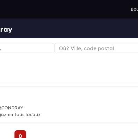
Bou
dray
ORCONDRAY
gaz en tous locaux
0