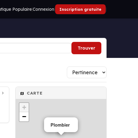
tique Populaire
|
Connexion
|
|
Inscription gratuite
Trouver
CARTE
+
−
Plombier