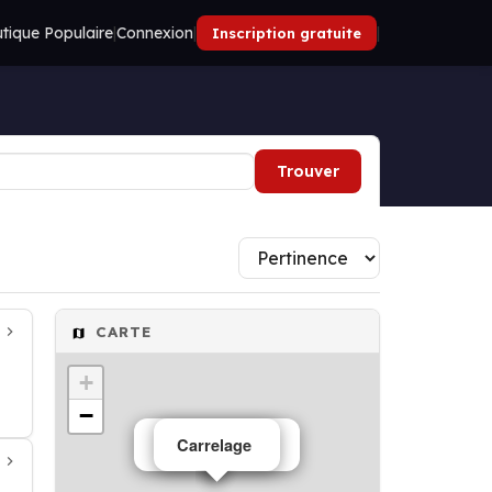
tique Populaire
|
Connexion
|
|
Inscription gratuite
Trouver
CARTE
+
−
Pose carrelage
Carrelage