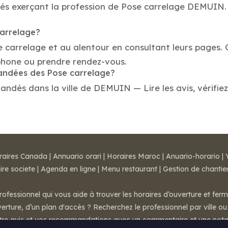
tés exerçant la profession de Pose carrelage DEMUIN. 
carrelage?
e carrelage et au alentour en consultant leurs pages.
phone ou prendre rendez-vous.
mandées des Pose carrelage?
ndés dans la ville de DEMUIN — Lire les avis, vérifiez 
raires Canada
|
Annuario orari
|
Horaires Maroc
|
Anuario-horario
|
ire societe
|
Agenda en ligne
|
Menu restaurant
|
Gestion de chantie
rofessionnel qui vous aide à trouver les horaires d’ouverture et fer
rture, d’un plan d'accès ? Recherchez le professionnel par ville ou 
otre avis et vos recommandations avec un commentaire et une nota