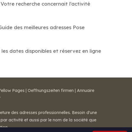
Votre recherche concernait l'activité
 Guide des meilleures adresses Pose
les dates disponibles et réservez en ligne
Yellow Pages
|
Oeffnungszeiten firmen
|
Annuaire
r
meture des adresses professionnelles. Besoin d'une
par activité et aussi par le nom de la société que
tion.