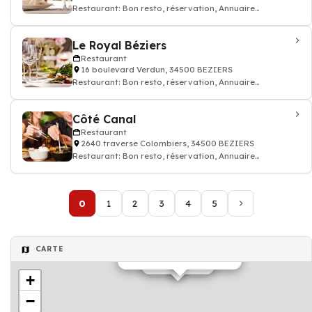
Restaurant: Bon resto, réservation, Annuaire
restaurant
Le Royal Béziers
Restaurant
16 boulevard Verdun, 34500 BEZIERS
Restaurant: Bon resto, réservation, Annuaire
restaurant
Côté Canal
Restaurant
2640 traverse Colombiers, 34500 BEZIERS
Restaurant: Bon resto, réservation, Annuaire
restaurant
0
1
2
3
4
5
CARTE
matériel pour Restaurant
Restaurant
+
−