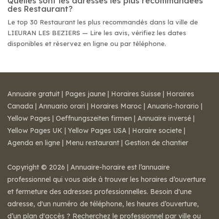
Quelles sont les adresses les plus recommandées
des Restaurant?
Le top 30 Restaurant les plus recommandés dans la ville de
LIEURAN LES BEZIERS — Lire les avis, vérifiez les dates
disponibles et réservez en ligne ou par téléphone.
Annuaire gratuit
|
Pages jaune
|
Horaires Suisse
|
Horaires
Canada
|
Annuario orari
|
Horaires Maroc
|
Anuario-horario
|
Yellow Pages
|
Oeffnungszeiten firmen
|
Annuaire inversé
|
Yellow Pages UK
|
Yellow Pages USA
|
Horaire societe
|
Agenda en ligne
|
Menu restaurant
|
Gestion de chantier
Copyright © 2026 | Annuaire-horaire est l’annuaire
professionnel qui vous aide à trouver les horaires d’ouverture
et fermeture des adresses professionnelles. Besoin d'une
adresse, d'un numéro de téléphone, les heures d’ouverture,
d’un plan d'accès ? Recherchez le professionnel par ville ou