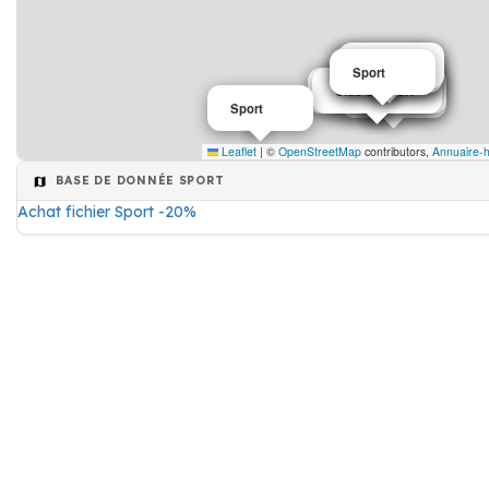
Sport
Sport
Sport
Sport
Sport
Sport nautique
Club de sport
Sport
Sport
Sport
Leaflet
|
©
OpenStreetMap
contributors,
Annuaire-h
BASE DE DONNÉE SPORT
Achat fichier Sport -20%