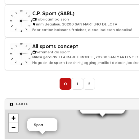
loisirs
C.P. Sport (SARL)
Fabricant boisson
imm Beaulieu, 20200 SAN MARTINO DI LOTA
Fabrication boissons fraiches, alcool boisson alcoolisé
All sports concept
Vêtement de sport
Milesi geraldVILLA MARE E MONTE, 20200 SAN MARTINO D
Magasin de sport: tee shirt, jogging, maillot de bain, baske
0
1
2
Sport
Club de sport
Sport
Crossfit
Sport
CARTE
Vêtement de sport
Vêtement de sport
Magasin de sport
Fabricant boisson
+
Sport
−