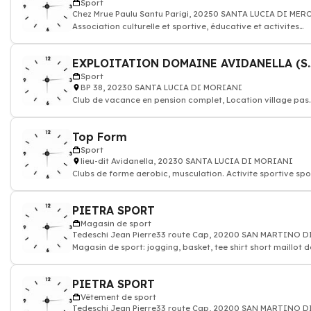
Sport
Chez Mrue Paulu Santu Parigi, 20250 SANTA LUCIA DI ME
Association culturelle et sportive, éducative et activites
loisirs
EXPLOITATION DOM
Sport
BP 38, 20230 SANTA LUCIA DI MORIANI
Club de vacance en pension complet, Location village pas
cher
Top Form
Sport
lieu-dit Avidanella, 20230 SANTA LUCIA DI MORIANI
Clubs de forme aerobic, musculation. Activite sportive spo
remise en forme
PIETRA SPORT
Magasin de sport
Tedeschi Jean Pierre33 route Cap, 20200 SAN MARTINO D
Magasin de sport: jogging, basket, tee shirt short maillot d
bain pantalon de sport
PIETRA SPORT
Vêtement de sport
Tedeschi Jean Pierre33 route Cap, 20200 SAN MARTINO D