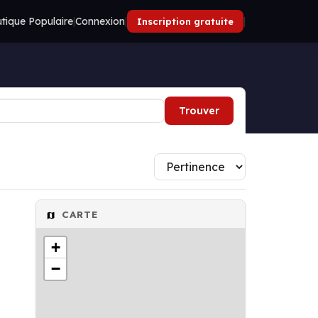
tique Populaire
|
Connexion
|
|
Inscription gratuite
Trouver
CARTE
+
−