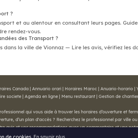
port ?
nsport et au alentour en consultant leurs pages. Guide
dre rendez-vous.
mandées des Transport ?
ans la ville de Vionnaz — Lire les avis, vérifiez les d
raires Canada
|
Annuario orari
|
Horaires Maroc
|
Anuario-horario
|
ire societe
|
Agenda en ligne
|
Menu restaurant
|
Gestion de chantie
rofessionnel qui vous aide à trouver les horaires d’ouverture et fer
rture, d’un plan d'accès ? Recherchez le professionnel par ville ou 
otre avis et vos recommandations avec un commentaire et une nota
ion de cookies.
En savoir plus