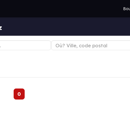
Bou
z
0