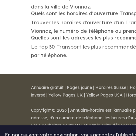
dans la ville de Vionnaz.
Quels sont les horaires d'ouverture Trans
Trouver les horaires d'ouverture d'un Tra
Vionnaz, le numéro de téléphone ou pren
Quelles sont les adresses les plus recom
Le top 30 Transport les plus recommandés d
par téléphone.
Annuaire gratuit
|
Pages jaune
|
Horaires Suisse
|
Ho
inversé
|
Yellow Pages UK
|
Yellow Pages USA
|
Hora
Copyright © 2026 | Annuaire-horaire est l’annuaire p
adresse, d'un numéro de téléphone, les heures d’ouve
vous souhaitez contacter et par la suite déposer v
Mentions légales
-
Conditions de ventes
-
Contact
En poursuivant votre navigation, vous acceptez l'utilisat