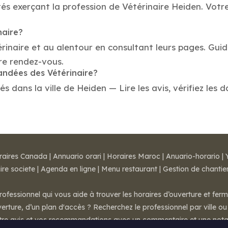
és exerçant la profession de Vétérinaire Heiden. Votre
naire?
érinaire et au alentour en consultant leurs pages. Guid
re rendez-vous.
andées des Vétérinaire?
 dans la ville de Heiden — Lire les avis, vérifiez les d
raires Canada
|
Annuario orari
|
Horaires Maroc
|
Anuario-horario
|
ire societe
|
Agenda en ligne
|
Menu restaurant
|
Gestion de chantie
rofessionnel qui vous aide à trouver les horaires d’ouverture et fer
rture, d’un plan d'accès ? Recherchez le professionnel par ville ou 
otre avis et vos recommandations avec un commentaire et une nota