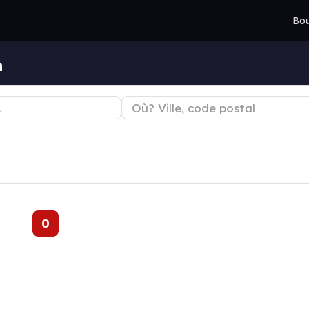
Bou
n
0