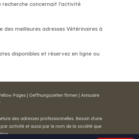
 recherche concernait l'activité
e des meilleures adresses Vétérinaires à
ates disponibles et réservez en ligne ou
Yellow Pages
|
Oeffnungszeiten firmen
|
Annuaire
r
meture des adresses professionnelles. Besoin d'une
par activité et aussi par le nom de la société que
tion.