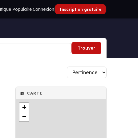
tique Populaire
|
Connexion
|
|
Inscription gratuite
Trouver
CARTE
+
−