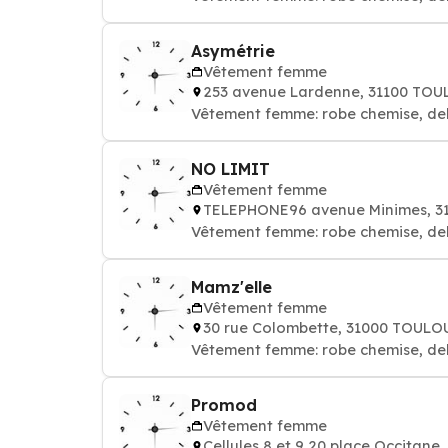
Asymétrie
Vêtement femme
253 avenue Lardenne, 31100 TO
Vêtement femme: robe chemise, de
NO LIMIT
Vêtement femme
TELEPHONE96 avenue Minimes, 
Vêtement femme: robe chemise, de
Mamz'elle
Vêtement femme
30 rue Colombette, 31000 TOULO
Vêtement femme: robe chemise, de
Promod
Vêtement femme
Cellules 8 et 9 20 place Occitan