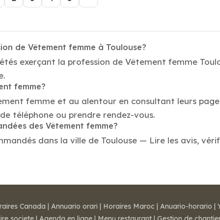
ssion de Vêtement femme à Toulouse?
iétés exerçant la profession de Vêtement femme Toulou
e.
ment femme?
tement femme et au alentour en consultant leurs pages
de téléphone ou prendre rendez-vous.
mmandées des Vêtement femme?
ndés dans la ville de Toulouse — Lire les avis, vérifi
raires Canada
|
Annuario orari
|
Horaires Maroc
|
Anuario-horario
|
ire societe
|
Agenda en ligne
|
Menu restaurant
|
Gestion de chantie