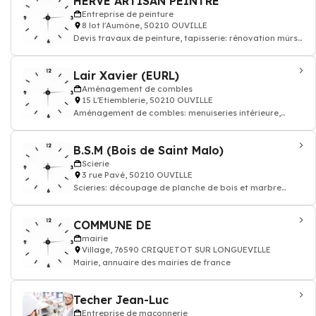
HERVE ARTISAN PEINTRE
Entreprise de peinture
8 lot l'Aumône, 50210 OUVILLE
Devis travaux de peinture, tapisserie: rénovation mûrs
papier peints et sols, enduit rev
Lair Xavier (EURL)
Aménagement de combles
15 L'Etiemblerie, 50210 OUVILLE
Aménagement de combles: menuiseries intérieure,
extérieure. Réhabilitation : portes d'
B.S.M (Bois de Saint Malo)
Scierie
3 rue Pavé, 50210 OUVILLE
Scieries: découpage de planche de bois et marbre
sciage du bois, scieurs
COMMUNE DE
mairie
Village, 76590 CRIQUETOT SUR LONGUEVILLE
Mairie, annuaire des mairies de france
Techer Jean-Luc
Entreprise de maçonnerie