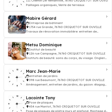
111 Chemin De Yemanville, 76760 CRIQUETOT SUR OUVILLE
Paillages organiques, Vente de terreaux
Mabire Gérard
Entreprise de bâtiment
1754 rue Grande, 76760 CRIQUETOT SUR OUVILLE
Travaux de rénovation immobilière: entretien de
rénovation appartement maison
Metsu Dominique
Institut de beauté
126 rue Campagne, 76760 CRIQUETOT SUR OUVILLE
Instituts de beauté: soins du corps, du visage. Onglerie:
Manucure et pédicure, épilati
Marc Jean-Marie
entretien de jardins
398 rue Beaumont, 76760 CRIQUETOT SUR OUVILLE
Aménagement, entretien de jardins, du gazon: élagage
d'arbres, abattage
Lacointe Tony
Pose de plaques
454 rue Mantot, 76760 CRIQUETOT SUR OUVILLE
Pose de plaques de plâtre murs et plafond, Montage de