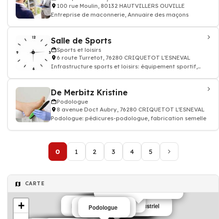
100 rue Moulin, 80132 HAUTVILLERS OUVILLE
Entreprise de maconnerie, Annuaire des maçons
Salle de Sports
Sports et loisirs
6 route Turretot, 76280 CRIQUETOT L'ESNEVAL
Infrastructure sports et loisirs: équipement sportif,
terrain, aire de jeux
De Merbitz Kristine
Podologue
8 avenue Doct Aubry, 76280 CRIQUETOT L'ESNEVAL
Podologue: pédicures-podologue, fabrication semelle
0
1
2
3
4
5
CARTE
Entreprise de maçonnerie
mairie
+
Entreprise de nettoyage industriel
Entreprise de bâtiment
Exploitant de loisirs
Salon de massage
Vente de terreaux
Pose de plaques
entretien de jardins
Institut de beauté
Sports et loisirs
Podologue