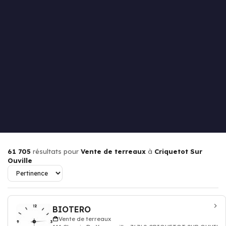
61 705
résultats pour
Vente de terreaux
à
Criquetot Sur
Ouville
BIOTERO
Vente de terreaux