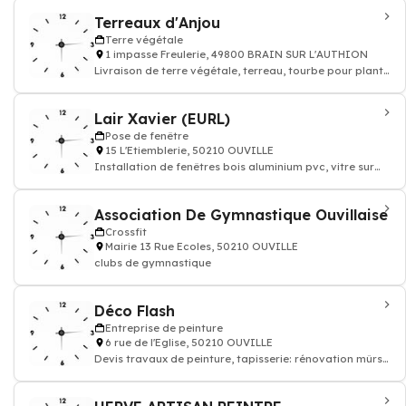
Terreaux d'Anjou
Terre végétale
1 impasse Freulerie, 49800 BRAIN SUR L'AUTHION
Livraison de terre végétale, terreau, tourbe pour plante
verte
Lair Xavier (EURL)
Pose de fenêtre
15 L'Etiemblerie, 50210 OUVILLE
Installation de fenêtres bois aluminium pvc, vitre sur
mesure
Association De Gymnastique Ouvillaise
Crossfit
Mairie 13 Rue Ecoles, 50210 OUVILLE
clubs de gymnastique
Déco Flash
Entreprise de peinture
6 rue de l'Eglise, 50210 OUVILLE
Devis travaux de peinture, tapisserie: rénovation mûrs
papier peints et sols, enduit rev