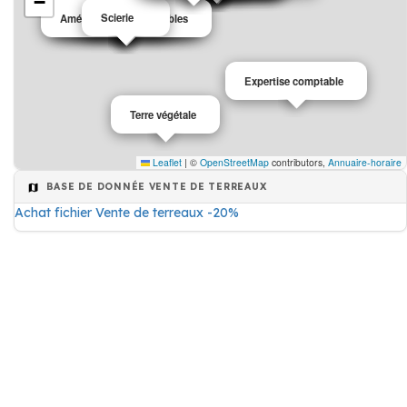
−
Entreprise de peinture
Entreprise de peinture
Crossfit
Scierie
Aménagement de combles
Pose de fenêtre
Expertise comptable
Terre végétale
Leaflet
|
©
OpenStreetMap
contributors,
Annuaire-horaire
BASE DE DONNÉE VENTE DE TERREAUX
Achat fichier Vente de terreaux -20%