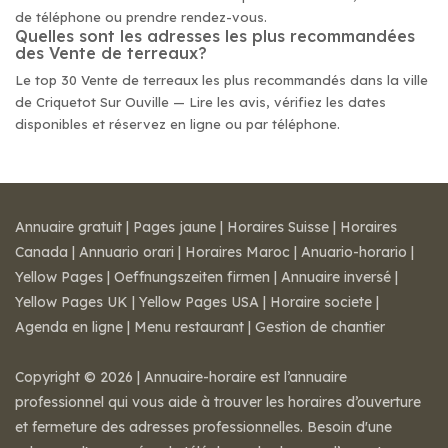
de téléphone ou prendre rendez-vous.
Quelles sont les adresses les plus recommandées
des Vente de terreaux?
Le top 30 Vente de terreaux les plus recommandés dans la ville
de Criquetot Sur Ouville — Lire les avis, vérifiez les dates
disponibles et réservez en ligne ou par téléphone.
Annuaire gratuit
|
Pages jaune
|
Horaires Suisse
|
Horaires
Canada
|
Annuario orari
|
Horaires Maroc
|
Anuario-horario
|
Yellow Pages
|
Oeffnungszeiten firmen
|
Annuaire inversé
|
Yellow Pages UK
|
Yellow Pages USA
|
Horaire societe
|
Agenda en ligne
|
Menu restaurant
|
Gestion de chantier
Copyright © 2026 | Annuaire-horaire est l’annuaire
professionnel qui vous aide à trouver les horaires d’ouverture
et fermeture des adresses professionnelles. Besoin d'une