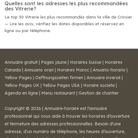
Quelles sont les adresses les plus recommandées
des Vitrerie?
Le top 30 Vitrerie les plus recommandés dans la ville de Crissier
— Lire les avis, vérifiez les dates disponibles et réservez en
ligne ou par téléphone.
Annuaire gratuit
|
Pages jaune
|
Horaires Suisse
|
Horaires
Canada
|
Annuario orari
|
Horaires Maroc
|
Anuario-horario
|
Yellow Pages
|
Oeffnungszeiten firmen
|
Annuaire inversé
|
Yellow Pages UK
|
Yellow Pages USA
|
Horaire societe
|
Agenda en ligne
|
Menu restaurant
|
Gestion de chantier
Copyright © 2026 | Annuaire-horaire est l’annuaire
professionnel qui vous aide à trouver les horaires d’ouverture
et fermeture des adresses professionnelles. Besoin d'une
adresse, d'un numéro de téléphone, les heures d’ouverture,