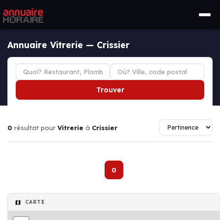
Annuaire Vitrerie — Crissier
Trouver
0
résultat pour
Vitrerie
à
Crissier
0
CARTE