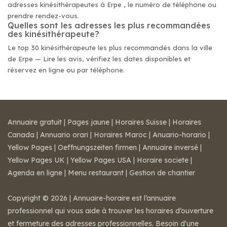
adresses kinésithérapeutes à Erpe , le numéro de téléphone ou
prendre rendez-vous.
Quelles sont les adresses les plus recommandées
des kinésithérapeute?
Le top 30 kinésithérapeute les plus recommandés dans la ville
de Erpe — Lire les avis, vérifiez les dates disponibles et
réservez en ligne ou par téléphone.
Annuaire gratuit
|
Pages jaune
|
Horaires Suisse
|
Horaires
Canada
|
Annuario orari
|
Horaires Maroc
|
Anuario-horario
|
Yellow Pages
|
Oeffnungszeiten firmen
|
Annuaire inversé
|
Yellow Pages UK
|
Yellow Pages USA
|
Horaire societe
|
Agenda en ligne
|
Menu restaurant
|
Gestion de chantier
Copyright © 2026 | Annuaire-horaire est l’annuaire
professionnel qui vous aide à trouver les horaires d’ouverture
et fermeture des adresses professionnelles. Besoin d'une