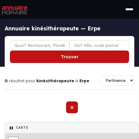
Annuaire kinésithérapeute — Erpe
Trouver
0
résultat pour
kinésithérapeute
à
Erpe
0
CARTE