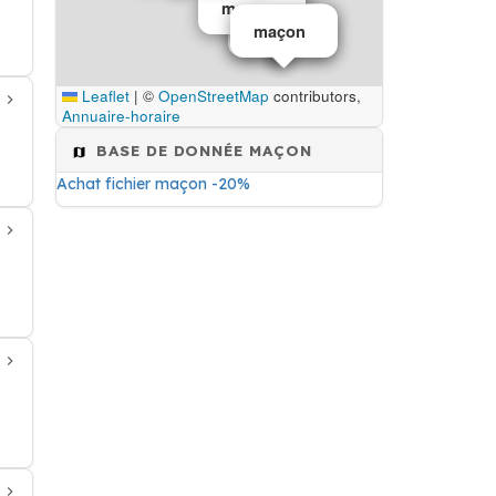
maçon
maçon
maçon
Leaflet
|
©
OpenStreetMap
contributors,
Annuaire-horaire
BASE DE DONNÉE MAÇON
Achat fichier maçon -20%