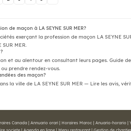
ssion de maçon à LA SEYNE SUR MER?
sociétés exerçant la profession de maçon LA SEYNE SU
NE SUR MER.
n?
çon et au alentour en consultant leurs pages. Guide d
ou prendre rendez-vous.
mmandées des maçon?
 la ville de LA SEYNE SUR MER — Lire les avis, vérifi
raires Canada
|
Annuario orari
|
Horaires Maroc
|
Anuario-horario
|
ire societe
|
Agenda en ligne
|
Menu restaurant
|
Gestion de chantie