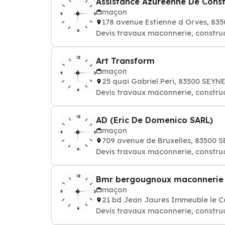
Assistance Azureenne De Const
maçon
178 avenue Estienne d Orves, 83
Devis travaux maconnerie, constru
Art Transform
maçon
25 quai Gabriel Peri, 83500 SEY
Devis travaux maconnerie, constru
AD (Eric De Domenico SARL)
maçon
709 avenue de Bruxelles, 83500 
Devis travaux maconnerie, constru
Bmr bergougnoux maconnerie 
maçon
21 bd Jean Jaures Immeuble le 
Devis travaux maconnerie, constru