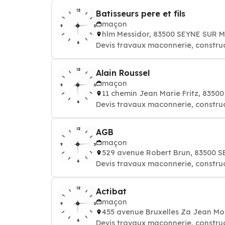
Batisseurs pere et fils
maçon
hlm Messidor, 83500 SEYNE SUR 
Devis travaux maconnerie, constru
Alain Roussel
maçon
11 chemin Jean Marie Fritz, 835
Devis travaux maconnerie, constru
AGB
maçon
529 avenue Robert Brun, 83500 
Devis travaux maconnerie, constru
Actibat
maçon
455 avenue Bruxelles Za Jean M
Devis travaux maconnerie, constru