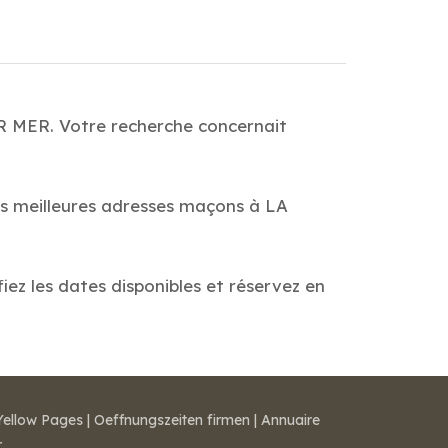
R MER. Votre recherche concernait
es meilleures adresses maçons à LA
ez les dates disponibles et réservez en
Yellow Pages
|
Oeffnungszeiten firmen
|
Annuaire
r