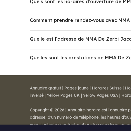
Quels sont les horaires d'ouverture de M
Comment prendre rendez-vous avec MMA D
Quelle est l'adresse de MMA De Zerbi Jac
Quelles sont les prestations de MMA De Z
Annuaire gratuit
|
Pages jaune
|
Horaires Suisse
|
Ho
inversé
|
Yellow Pages UK
|
Yellow Pages USA
|
Hora
Copyright © 2026 | Annuaire-horaire est l’annuaire p
adresse, d'un numéro de téléphone, les heures d’ouve
vous souhaitez contacter et par la suite déposer v