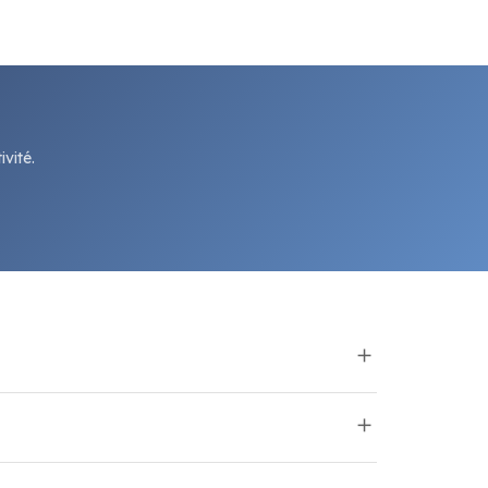
vité.