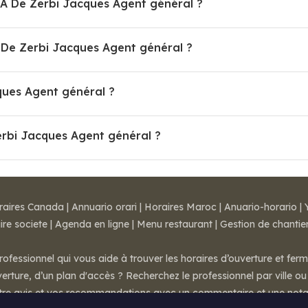
MA De Zerbi Jacques Agent général ?
e Zerbi Jacques Agent général ?
ques Agent général ?
erbi Jacques Agent général ?
raires Canada
|
Annuario orari
|
Horaires Maroc
|
Anuario-horario
|
ire societe
|
Agenda en ligne
|
Menu restaurant
|
Gestion de chantie
rofessionnel qui vous aide à trouver les horaires d’ouverture et fer
rture, d’un plan d'accès ? Recherchez le professionnel par ville ou 
otre avis et vos recommandations avec un commentaire et une nota