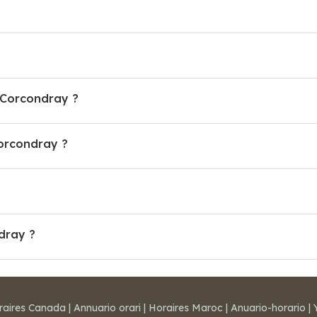
e Corcondray ?
orcondray ?
dray ?
raires Canada
|
Annuario orari
|
Horaires Maroc
|
Anuario-horario
|