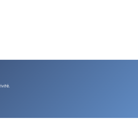
vité.