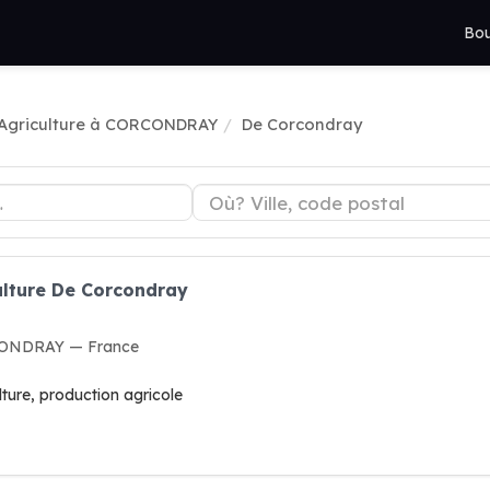
Bou
Agriculture à CORCONDRAY
De Corcondray
ulture De Corcondray
RCONDRAY — France
lture, production agricole