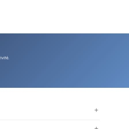
vité.