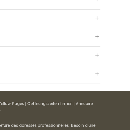
Yellow Pages
|
Oeffnungszeiten firmen
|
Annuaire
r
meture des adresses professionnelles. Besoin d'une