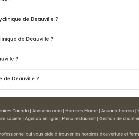
yclinique de Deauville ?
nique de Deauville ?
uville ?
e de Deauville ?
raires Canada
|
Annuario orari
|
Horaires Maroc
|
Anuario-horario
|
ire societe
|
Agenda en ligne
|
Menu restaurant
|
Gestion de chantie
rofessionnel qui vous aide à trouver les horaires d’ouverture et fer