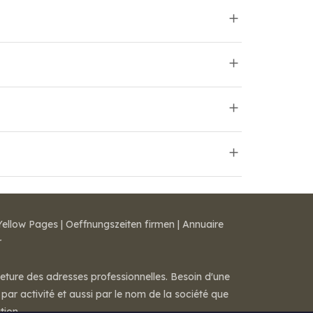
Yellow Pages
|
Oeffnungszeiten firmen
|
Annuaire
r
meture des adresses professionnelles. Besoin d'une
par activité et aussi par le nom de la société que
tion.