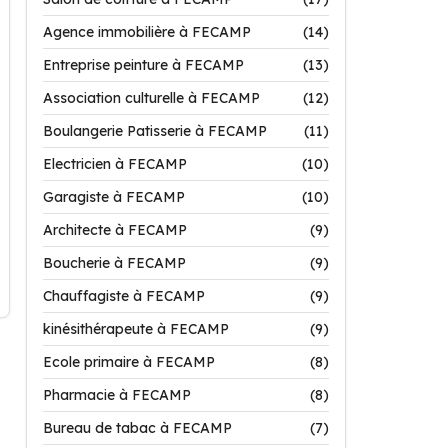
Agence immobilière à FECAMP
(14)
Entreprise peinture à FECAMP
(13)
Association culturelle à FECAMP
(12)
Boulangerie Patisserie à FECAMP
(11)
Electricien à FECAMP
(10)
Garagiste à FECAMP
(10)
Architecte à FECAMP
(9)
Boucherie à FECAMP
(9)
Chauffagiste à FECAMP
(9)
kinésithérapeute à FECAMP
(9)
Ecole primaire à FECAMP
(8)
Pharmacie à FECAMP
(8)
Bureau de tabac à FECAMP
(7)