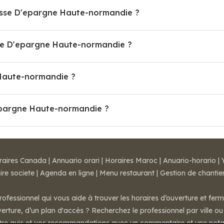
aisse D'epargne Haute-normandie ?
e D'epargne Haute-normandie ?
 Haute-normandie ?
'epargne Haute-normandie ?
raires Canada
|
Annuario orari
|
Horaires Maroc
|
Anuario-horario
|
ire societe
|
Agenda en ligne
|
Menu restaurant
|
Gestion de chantie
rofessionnel qui vous aide à trouver les horaires d’ouverture et fer
rture, d’un plan d'accès ? Recherchez le professionnel par ville ou 
otre avis et vos recommandations avec un commentaire et une nota