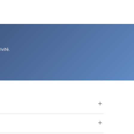
vité.