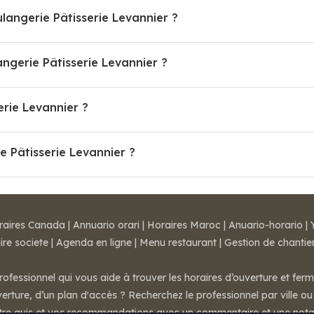
langerie Pâtisserie Levannier ?
gerie Pâtisserie Levannier ?
erie Levannier ?
e Pâtisserie Levannier ?
raires Canada
|
Annuario orari
|
Horaires Maroc
|
Anuario-horario
|
ire societe
|
Agenda en ligne
|
Menu restaurant
|
Gestion de chantie
rofessionnel qui vous aide à trouver les horaires d’ouverture et fer
rture, d’un plan d'accès ? Recherchez le professionnel par ville ou 
otre avis et vos recommandations avec un commentaire et une nota