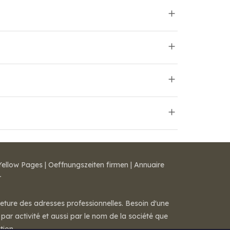
Yellow Pages
|
Oeffnungszeiten firmen
|
Annuaire
r
meture des adresses professionnelles. Besoin d'une
par activité et aussi par le nom de la société que
tion.