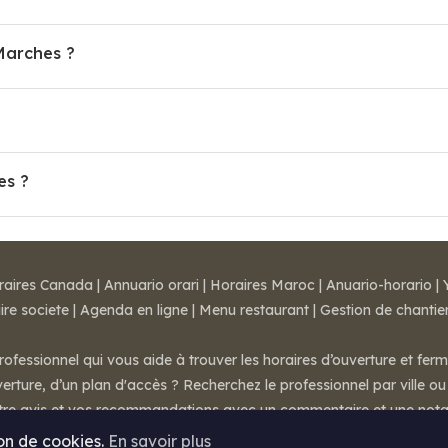
Marches ?
es ?
raires Canada
|
Annuario orari
|
Horaires Maroc
|
Anuario-horario
|
ire societe
|
Agenda en ligne
|
Menu restaurant
|
Gestion de chantie
rofessionnel qui vous aide à trouver les horaires d’ouverture et fer
rture, d’un plan d'accès ? Recherchez le professionnel par ville ou 
otre avis et vos recommandations avec un commentaire et une nota
ion de cookies.
En savoir plus