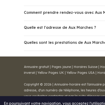
Comment prendre rendez-vous avec Aux 
Quelle est l'adresse de Aux Marches ?
Quelles sont les prestations de Aux March
Annuaire gratuit
|
Pages jaune
|
Horaires Suisse
|
Ho
inversé
|
Yellow Pages UK
|
Yellow Pages USA
|
Hora
Copyright © 2026 | Annuaire-horaire est l’annuaire p
adresse, d'un numéro de téléphone, les heures d’ouve
vous souhaitez contacter et par la suite déposer v
Mentions légales
-
Conditions de ventes
-
Contact
En poursuivant votre navigation, vous acceptez l'utilisat