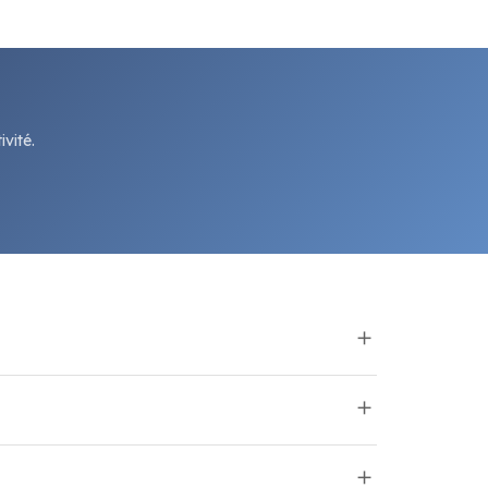
vité.