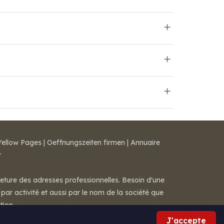
Yellow Pages
|
Oeffnungszeiten firmen
|
Annuaire
r
meture des adresses professionnelles. Besoin d'une
par activité et aussi par le nom de la société que
tion.
J'accepte