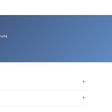
vité.