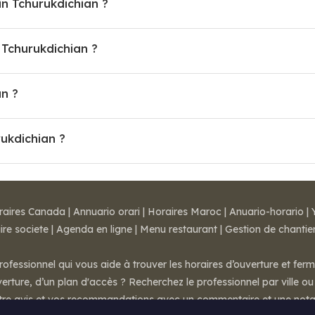
in Tchurukdichian ?
Tchurukdichian ?
an ?
rukdichian ?
raires Canada
|
Annuario orari
|
Horaires Maroc
|
Anuario-horario
|
ire societe
|
Agenda en ligne
|
Menu restaurant
|
Gestion de chantie
rofessionnel qui vous aide à trouver les horaires d’ouverture et fer
rture, d’un plan d'accès ? Recherchez le professionnel par ville ou 
otre avis et vos recommandations avec un commentaire et une nota