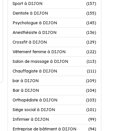
Sport à DIJON
(157)
Dentiste à DIJON
(155)
Psychologue à DIJON
(145)
Anesthésiste à DIJON
(136)
Crossfit à DIJON
(129)
Vêtement femme à DIJON
(122)
Salon de massage à DIJON
(113)
Chauffagiste à DIJON
(111)
bar à DIJON
(109)
Bar à DIJON
(104)
Orthopédiste à DIJON
(103)
Siège social à DIJON
(101)
Infirmier à DIJON
(99)
Entreprise de bâtiment à DIJON
(94)