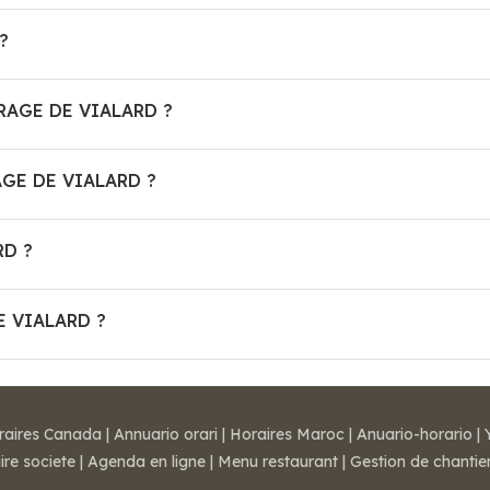
?
GARAGE DE VIALARD ?
AGE DE VIALARD ?
RD ?
DE VIALARD ?
raires Canada
|
Annuario orari
|
Horaires Maroc
|
Anuario-horario
|
ire societe
|
Agenda en ligne
|
Menu restaurant
|
Gestion de chantie