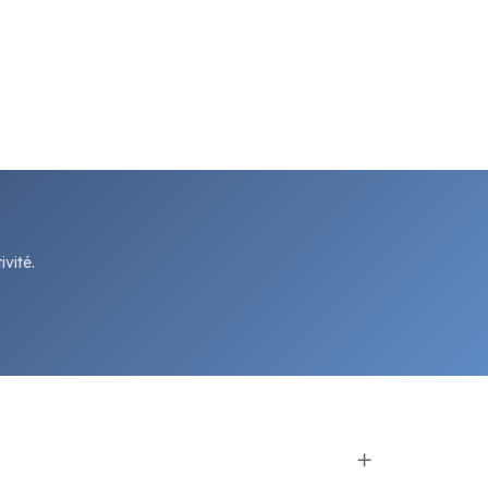
vité.