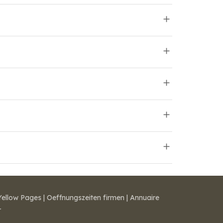
Yellow Pages
|
Oeffnungszeiten firmen
|
Annuaire
r