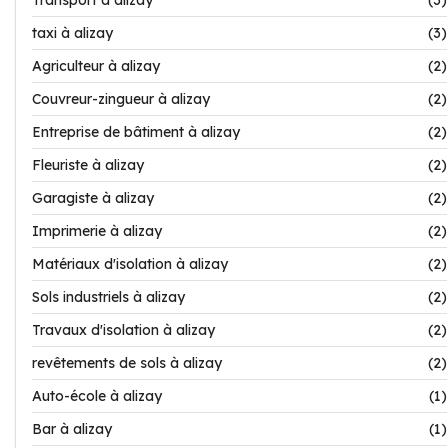
Transport à alizay
(3)
taxi à alizay
(3)
Agriculteur à alizay
(2)
Couvreur-zingueur à alizay
(2)
Entreprise de bâtiment à alizay
(2)
Fleuriste à alizay
(2)
Garagiste à alizay
(2)
Imprimerie à alizay
(2)
Matériaux d'isolation à alizay
(2)
Sols industriels à alizay
(2)
Travaux d'isolation à alizay
(2)
revêtements de sols à alizay
(2)
Auto-école à alizay
(1)
Bar à alizay
(1)