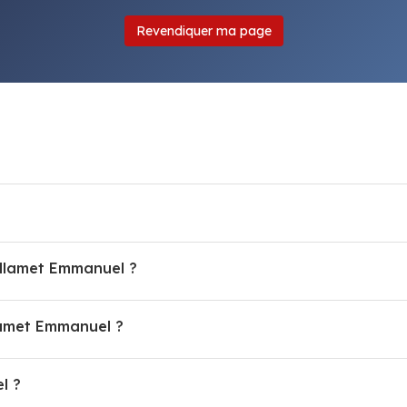
Revendiquer ma page
?
illamet Emmanuel ?
amet Emmanuel ?
l ?