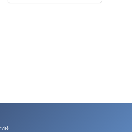
vité.