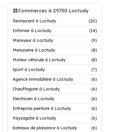
Commerces à 29750 Loctudy
Restaurant à Loctudy
(20)
Infirmier à Loctudy
(14)
Mareyeur à Loctudy
(9)
Menuiserie à Loctudy
(8)
Moteur véhicule à Loctudy
(8)
Sport à Loctudy
(7)
Agence immobilière à Loctudy
(6)
Chauffagiste à Loctudy
(6)
Electricien à Loctudy
(6)
Entreprise peinture à Loctudy
(6)
Paysagiste à Loctudy
(6)
bateaux de plaisance à Loctudy
(6)