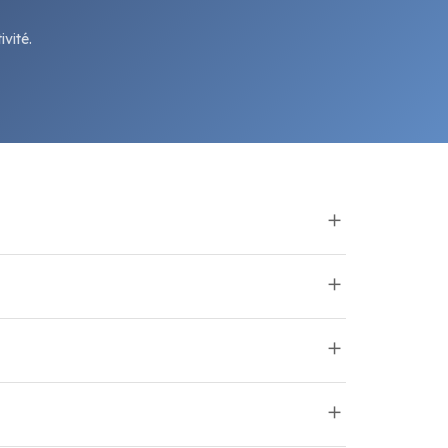
vité.