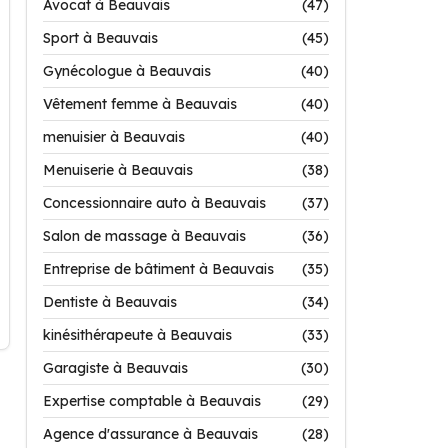
Avocat à Beauvais
(47)
Sport à Beauvais
(45)
Gynécologue à Beauvais
(40)
Vêtement femme à Beauvais
(40)
menuisier à Beauvais
(40)
Menuiserie à Beauvais
(38)
Concessionnaire auto à Beauvais
(37)
Salon de massage à Beauvais
(36)
Entreprise de bâtiment à Beauvais
(35)
Dentiste à Beauvais
(34)
kinésithérapeute à Beauvais
(33)
Garagiste à Beauvais
(30)
Expertise comptable à Beauvais
(29)
Agence d'assurance à Beauvais
(28)