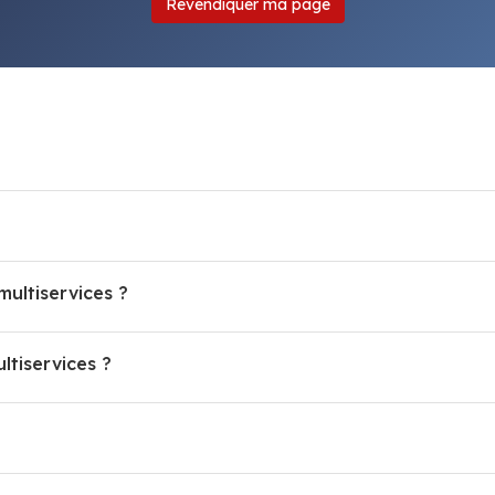
Revendiquer ma page
multiservices ?
tiservices ?