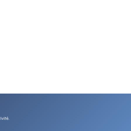
vité.