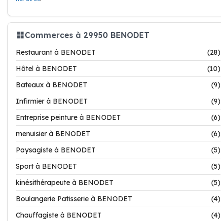
Commerces à 29950 BENODET
Restaurant à BENODET
(28)
Hôtel à BENODET
(10)
Bateaux à BENODET
(9)
Infirmier à BENODET
(9)
Entreprise peinture à BENODET
(6)
menuisier à BENODET
(6)
Paysagiste à BENODET
(5)
Sport à BENODET
(5)
kinésithérapeute à BENODET
(5)
Boulangerie Patisserie à BENODET
(4)
Chauffagiste à BENODET
(4)