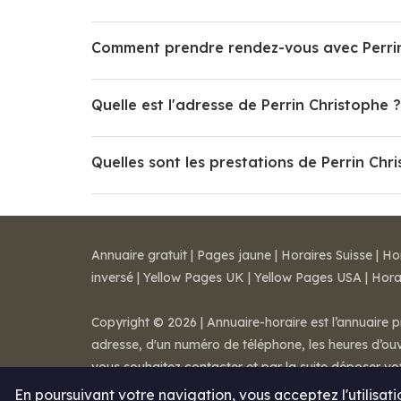
Comment prendre rendez-vous avec Perrin
Quelle est l'adresse de Perrin Christophe ?
Quelles sont les prestations de Perrin Chr
Annuaire gratuit
|
Pages jaune
|
Horaires Suisse
|
Ho
inversé
|
Yellow Pages UK
|
Yellow Pages USA
|
Hora
Copyright © 2026 | Annuaire-horaire est l’annuaire p
adresse, d'un numéro de téléphone, les heures d’ouve
vous souhaitez contacter et par la suite déposer v
Mentions légales
-
Conditions de ventes
-
Contact
En poursuivant votre navigation, vous acceptez l'utilisat