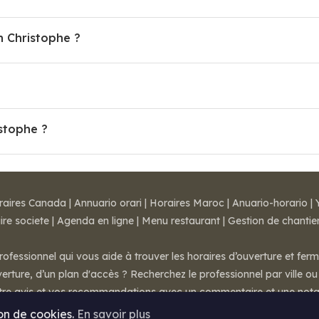
 Christophe ?
istophe ?
raires Canada
|
Annuario orari
|
Horaires Maroc
|
Anuario-horario
|
ire societe
|
Agenda en ligne
|
Menu restaurant
|
Gestion de chantie
rofessionnel qui vous aide à trouver les horaires d’ouverture et fer
rture, d’un plan d'accès ? Recherchez le professionnel par ville ou 
otre avis et vos recommandations avec un commentaire et une nota
ion de cookies.
En savoir plus