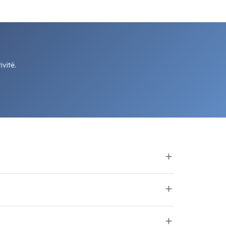
vité.