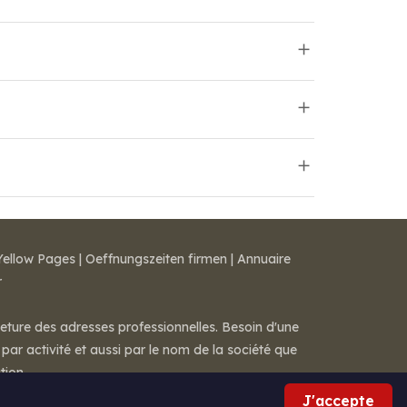
Yellow Pages
|
Oeffnungszeiten firmen
|
Annuaire
r
meture des adresses professionnelles. Besoin d'une
par activité et aussi par le nom de la société que
tion.
J'accepte