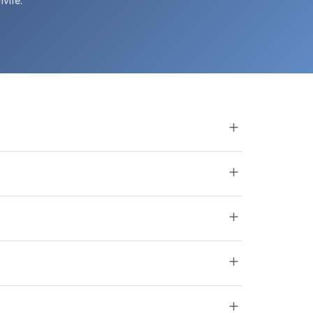
vité.