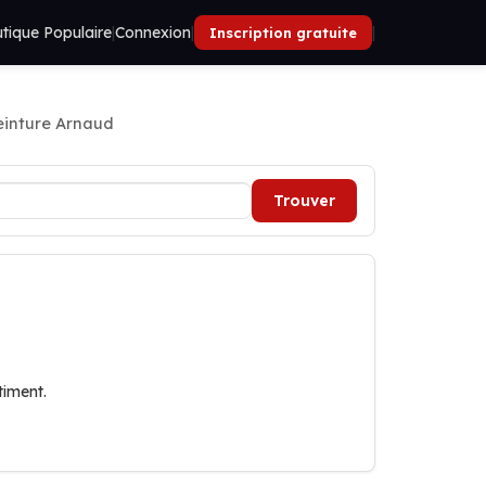
tique Populaire
|
Connexion
|
|
Inscription gratuite
einture Arnaud
Trouver
timent.