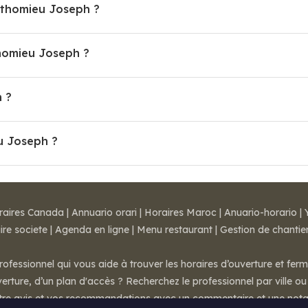
erthomieu Joseph ?
homieu Joseph ?
h ?
u Joseph ?
raires Canada
|
Annuario orari
|
Horaires Maroc
|
Anuario-horario
|
ire societe
|
Agenda en ligne
|
Menu restaurant
|
Gestion de chantie
rofessionnel qui vous aide à trouver les horaires d’ouverture et fer
rture, d’un plan d'accès ? Recherchez le professionnel par ville ou 
otre avis et vos recommandations avec un commentaire et une nota