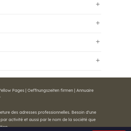
Yellow Pages
|
Oeffnungszeiten firmen
|
Annuaire
r
meture des adresses professionnelles. Besoin d'une
par activité et aussi par le nom de la société que
tion.