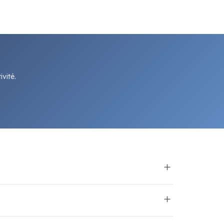
vité.