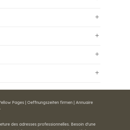
Yellow Pages
|
Oeffnungszeiten firmen
|
Annuaire
r
meture des adresses professionnelles. Besoin d'une