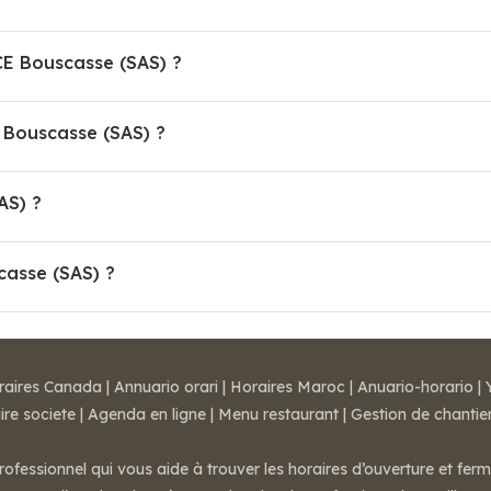
CE Bouscasse (SAS) ?
Bouscasse (SAS) ?
AS) ?
casse (SAS) ?
raires Canada
|
Annuario orari
|
Horaires Maroc
|
Anuario-horario
|
ire societe
|
Agenda en ligne
|
Menu restaurant
|
Gestion de chantie
rofessionnel qui vous aide à trouver les horaires d’ouverture et fer