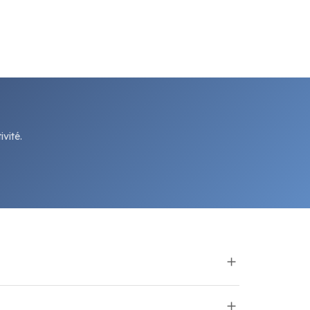
vité.