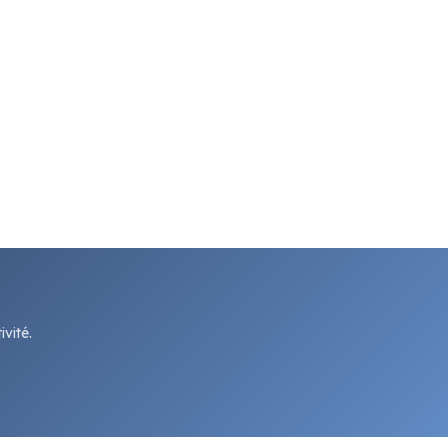
vité.