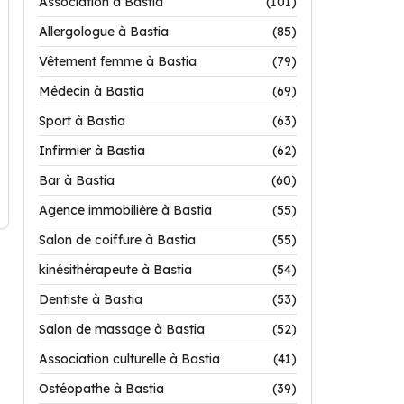
Association à Bastia
(101)
Allergologue à Bastia
(85)
Vêtement femme à Bastia
(79)
Médecin à Bastia
(69)
Sport à Bastia
(63)
Infirmier à Bastia
(62)
Bar à Bastia
(60)
Agence immobilière à Bastia
(55)
Salon de coiffure à Bastia
(55)
kinésithérapeute à Bastia
(54)
Dentiste à Bastia
(53)
Salon de massage à Bastia
(52)
Association culturelle à Bastia
(41)
Ostéopathe à Bastia
(39)