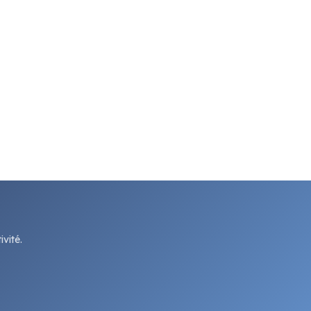
vité.