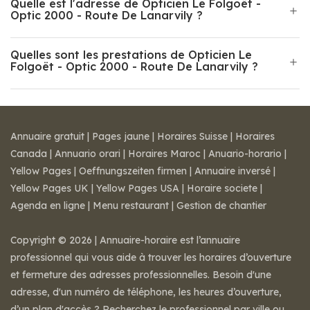
Quelle est l'adresse de Opticien Le Folgoët -
Optic 2000 - Route De Lanarvily ?
Quelles sont les prestations de Opticien Le
Folgoët - Optic 2000 - Route De Lanarvily ?
Annuaire gratuit
|
Pages jaune
|
Horaires Suisse
|
Horaires
Canada
|
Annuario orari
|
Horaires Maroc
|
Anuario-horario
|
Yellow Pages
|
Oeffnungszeiten firmen
|
Annuaire inversé
|
Yellow Pages UK
|
Yellow Pages USA
|
Horaire societe
|
Agenda en ligne
|
Menu restaurant
|
Gestion de chantier
Copyright © 2026 | Annuaire-horaire est l’annuaire
professionnel qui vous aide à trouver les horaires d’ouverture
et fermeture des adresses professionnelles. Besoin d'une
adresse, d'un numéro de téléphone, les heures d’ouverture,
d’un plan d'accès ? Recherchez le professionnel par ville ou