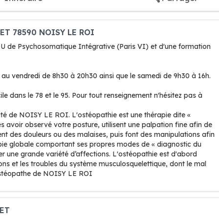
RET 78590 NOISY LE ROI
 DU de Psychosomatique Intégrative (Paris VI) et d'une formation
 au vendredi de 8h30 à 20h30 ainsi que le samedi de 9h30 à 16h.
e dans le 78 et le 95. Pour tout renseignement n'hésitez pas à
té de NOISY LE ROI. L'ostéopathie est une thérapie dite «
s avoir observé votre posture, utilisent une palpation fine afin de
sent des douleurs ou des malaises, puis font des manipulations afin
érapie globale comportant ses propres modes de « diagnostic du
ner une grande variété d’affections. L'ostéopathie est d'abord
ons et les troubles du système musculosquelettique, dont le mal
'ostéopathe de NOISY LE ROI
RET