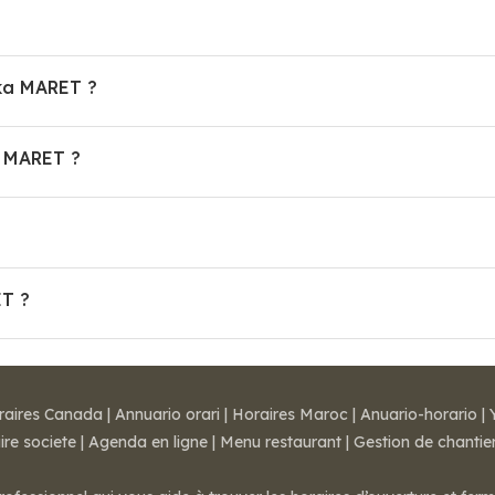
ika MARET ?
a MARET ?
ET ?
raires Canada
|
Annuario orari
|
Horaires Maroc
|
Anuario-horario
|
ire societe
|
Agenda en ligne
|
Menu restaurant
|
Gestion de chantie