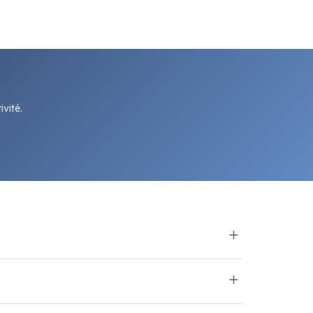
vité.