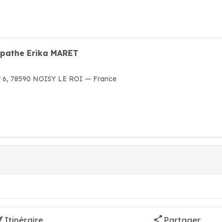
opathe Erika MARET
nt 6, 78590 NOISY LE ROI — France
Itinéraire
Partager