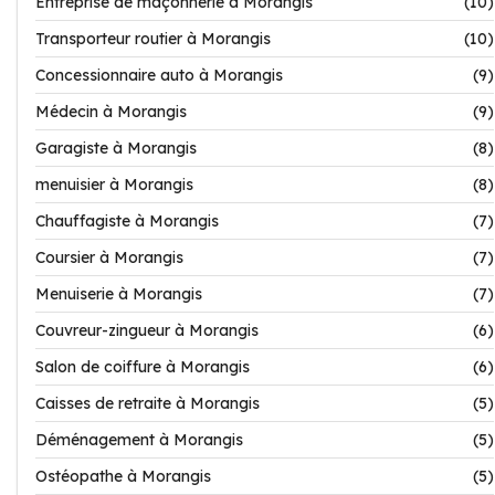
Entreprise de maçonnerie à Morangis
(10)
Transporteur routier à Morangis
(10)
Concessionnaire auto à Morangis
(9)
Médecin à Morangis
(9)
Garagiste à Morangis
(8)
menuisier à Morangis
(8)
Chauffagiste à Morangis
(7)
Coursier à Morangis
(7)
Menuiserie à Morangis
(7)
Couvreur-zingueur à Morangis
(6)
Salon de coiffure à Morangis
(6)
Caisses de retraite à Morangis
(5)
Déménagement à Morangis
(5)
Ostéopathe à Morangis
(5)