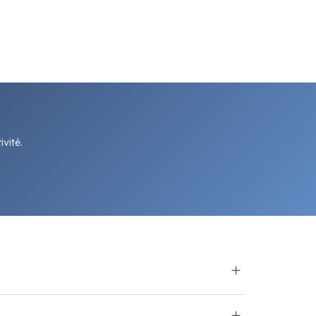
vité.